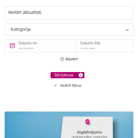
Meklēt aktualitāti
Kategorija
Datums no
Datums līdz
Aizvērt
Šķīrējtiesas
Notīrīt filtrus