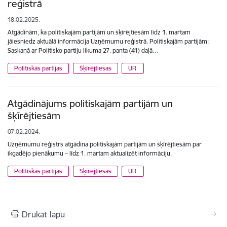
reģistrā
18.02.2025.
Atgādinām, ka politiskajām partijām un šķīrējtiesām līdz 1. martam
jāiesniedz aktuālā informācija Uzņēmumu reģistrā. Politiskajām partijām:
Saskaņā ar Politisko partiju likuma 27. panta (41) daļā…
Politiskās partijas
Šķīrējtiesas
UR
Atgādinājums politiskajām partijām un
šķīrējtiesām
07.02.2024.
Uzņēmumu reģistrs atgādina politiskajām partijām un šķīrējtiesām par
ikgadējo pienākumu – līdz 1. martam aktualizēt informāciju.
Politiskās partijas
Šķīrējtiesas
UR
Drukāt lapu