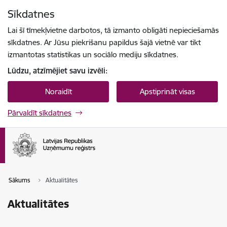
Pāriet uz lapas saturu
Sīkdatnes
Spied
lai meklētu
Enter
Lai šī tīmekļvietne darbotos, tā izmanto obligāti nepieciešamās
sīkdatnes. Ar Jūsu piekrišanu papildus šajā vietnē var tikt
izmantotas statistikas un sociālo mediju sīkdatnes.
Lūdzu, atzīmējiet savu izvēli:
Noraidīt
Apstiprināt visas
Pārvaldīt sīkdatnes
Sākums
Aktualitātes
Aktualitātes