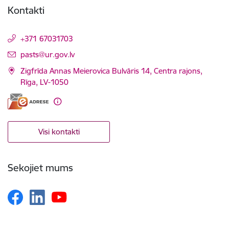
Kontakti
+371 67031703
E-pasts:
pasts@ur.gov.lv
Zigfrīda Annas Meierovica Bulvāris 14, Centra rajons,
Rīga, LV-1050
Visi kontakti
Sekojiet mums