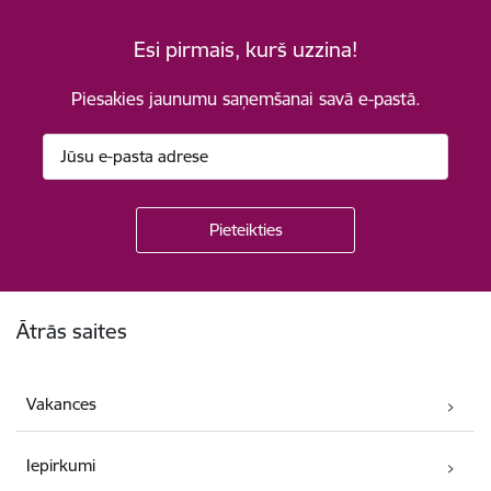
Esi pirmais, kurš uzzina!
Piesakies jaunumu saņemšanai savā e-pastā.
Kājene
Ātrās saites
Vakances
Iepirkumi