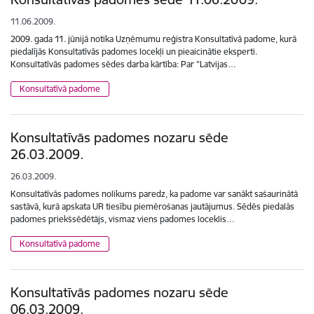
11.06.2009.
2009. gada 11. jūnijā notika Uzņēmumu reģistra Konsultatīvā padome, kurā
piedalījās Konsultatīvās padomes locekļi un pieaicinātie eksperti.
Konsultatīvās padomes sēdes darba kārtība: Par "Latvijas…
Konsultatīvā padome
Konsultatīvās padomes nozaru sēde
26.03.2009.
26.03.2009.
Konsultatīvās padomes nolikums paredz, ka padome var sanākt sašaurinātā
sastāvā, kurā apskata UR tiesību piemērošanas jautājumus. Sēdēs piedalās
padomes priekšsēdētājs, vismaz viens padomes loceklis…
Konsultatīvā padome
Konsultatīvās padomes nozaru sēde
06.03.2009.