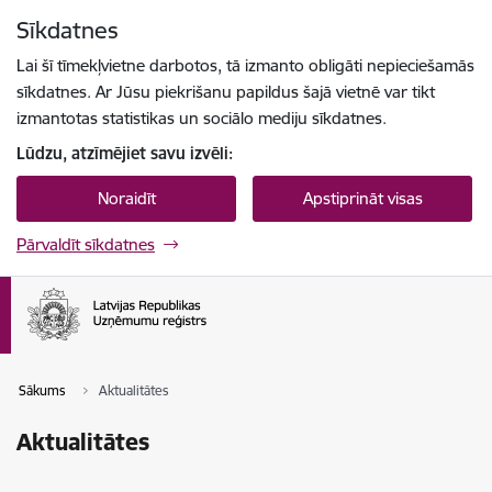
Pāriet uz lapas saturu
Sīkdatnes
Spied
lai meklētu
Enter
Lai šī tīmekļvietne darbotos, tā izmanto obligāti nepieciešamās
sīkdatnes. Ar Jūsu piekrišanu papildus šajā vietnē var tikt
izmantotas statistikas un sociālo mediju sīkdatnes.
Lūdzu, atzīmējiet savu izvēli:
Noraidīt
Apstiprināt visas
Pārvaldīt sīkdatnes
Sākums
Aktualitātes
Aktualitātes