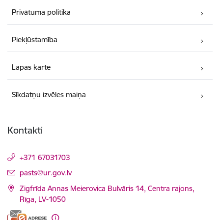
Privātuma politika
Piekļūstamība
Lapas karte
Sīkdatņu izvēles maiņa
Kontakti
+371 67031703
E-pasts:
pasts@ur.gov.lv
Zigfrīda Annas Meierovica Bulvāris 14, Centra rajons,
Rīga, LV-1050