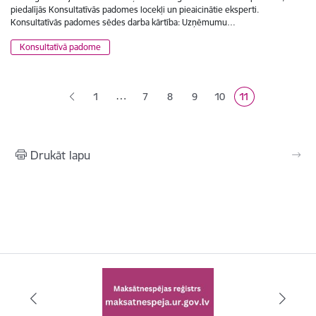
piedalījās Konsultatīvās padomes locekļi un pieaicinātie eksperti.
Konsultatīvās padomes sēdes darba kārtība: Uzņēmumu…
Konsultatīvā padome
Lapošana
…
1
7
8
9
10
11
Lapa
Lapa
Lapa
Lapa
Pašreizējā lapa
Drukāt lapu