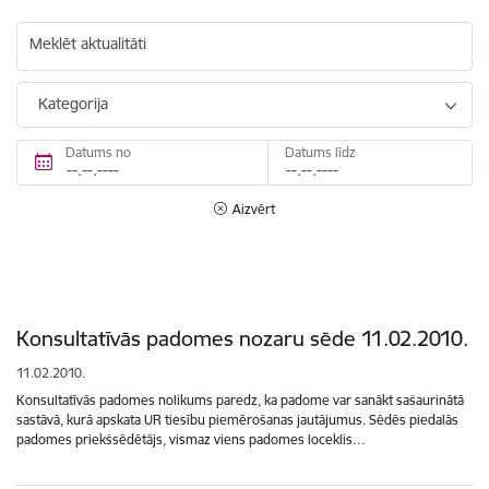
Meklēt aktualitāti
Kategorija
Datums no
Datums līdz
Aizvērt
Konsultatīvās padomes nozaru sēde 11.02.2010.
11.02.2010.
Konsultatīvās padomes nolikums paredz, ka padome var sanākt sašaurinātā
sastāvā, kurā apskata UR tiesību piemērošanas jautājumus. Sēdēs piedalās
padomes priekšsēdētājs, vismaz viens padomes loceklis…