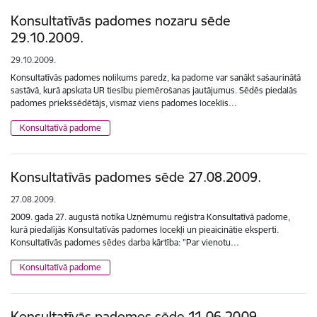
Konsultatīvās padomes nozaru sēde
29.10.2009.
29.10.2009.
Konsultatīvās padomes nolikums paredz, ka padome var sanākt sašaurinātā
sastāvā, kurā apskata UR tiesību piemērošanas jautājumus. Sēdēs piedalās
padomes priekšsēdētājs, vismaz viens padomes loceklis…
Konsultatīvā padome
Konsultatīvās padomes sēde 27.08.2009.
27.08.2009.
2009. gada 27. augustā notika Uzņēmumu reģistra Konsultatīvā padome,
kurā piedalījās Konsultatīvās padomes locekļi un pieaicinātie eksperti.
Konsultatīvās padomes sēdes darba kārtība: "Par vienotu…
Konsultatīvā padome
Konsultatīvās padomes sēde 11.06.2009.