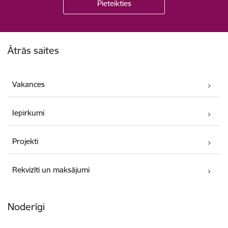
Kājene
Ātrās saites
Vakances
Iepirkumi
Projekti
Rekvizīti un maksājumi
Noderīgi