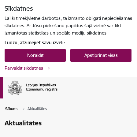
Pāriet uz lapas saturu
Sīkdatnes
Spied
lai meklētu
Enter
Lai šī tīmekļvietne darbotos, tā izmanto obligāti nepieciešamās
sīkdatnes. Ar Jūsu piekrišanu papildus šajā vietnē var tikt
izmantotas statistikas un sociālo mediju sīkdatnes.
Lūdzu, atzīmējiet savu izvēli:
Noraidīt
Apstiprināt visas
Pārvaldīt sīkdatnes
Sākums
Aktualitātes
Aktualitātes