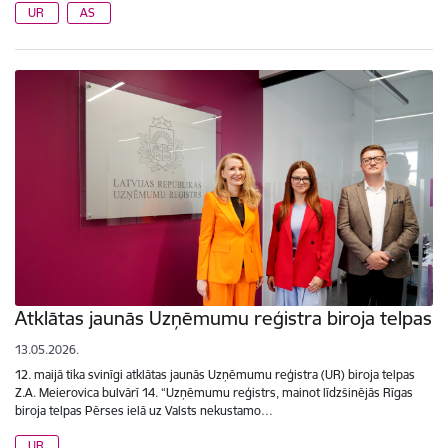
UR
AS
Atklātas jaunās Uzņēmumu reģistra biroja telpas
13.05.2026.
12. maijā tika svinīgi atklātas jaunās Uzņēmumu reģistra (UR) biroja telpas
Z.A. Meierovica bulvārī 14. “Uzņēmumu reģistrs, mainot līdzšinējās Rīgas
biroja telpas Pērses ielā uz Valsts nekustamo…
UR