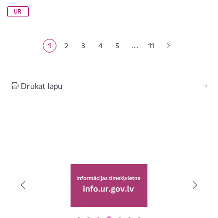
UR
Lapošana
…
1
2
3
4
5
11
Pašreizējā lapa
Lapa
Lapa
Lapa
Lapa
Drukāt lapu