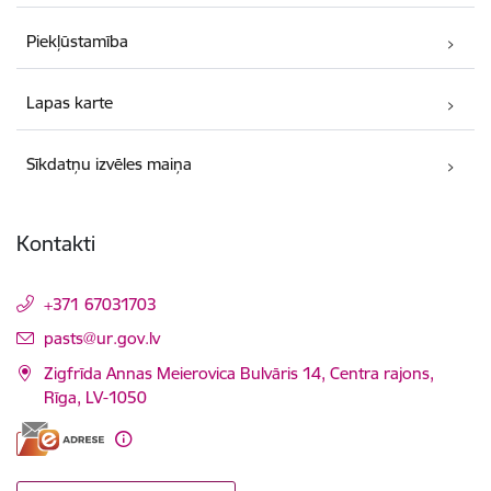
Piekļūstamība
Lapas karte
Sīkdatņu izvēles maiņa
Kontakti
+371 67031703
E-pasts:
pasts@ur.gov.lv
Zigfrīda Annas Meierovica Bulvāris 14, Centra rajons,
Rīga, LV-1050