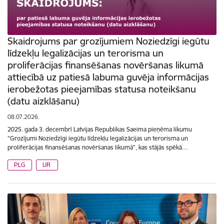
Skaidrojums par grozījumiem Noziedzīgi iegūtu
līdzekļu legalizācijas un terorisma un
proliferācijas finansēšanas novēršanas likumā
attiecībā uz patiesā labuma guvēja informācijas
ierobežotas pieejamības statusa noteikšanu
(datu aizklāšanu)
08.07.2026.
2025. gada 3. decembrī Latvijas Republikas Saeima pieņēma likumu
"Grozījumi Noziedzīgi iegūtu līdzekļu legalizācijas un terorisma un
proliferācijas finansēšanas novēršanas likumā", kas stājās spēkā…
PLG
UR