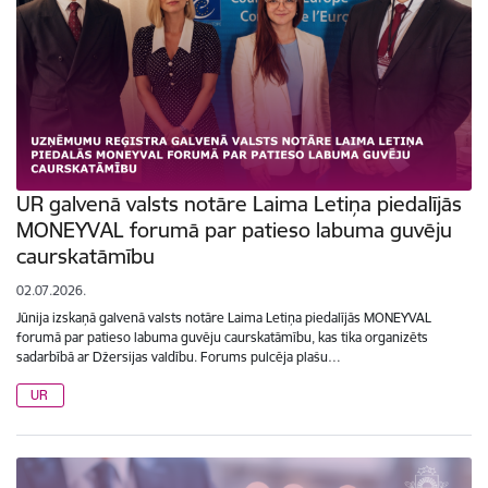
UR galvenā valsts notāre Laima Letiņa piedalījās
MONEYVAL forumā par patieso labuma guvēju
caurskatāmību
02.07.2026.
Jūnija izskaņā galvenā valsts notāre Laima Letiņa piedalījās MONEYVAL
forumā par patieso labuma guvēju caurskatāmību, kas tika organizēts
sadarbībā ar Džersijas valdību. Forums pulcēja plašu…
UR