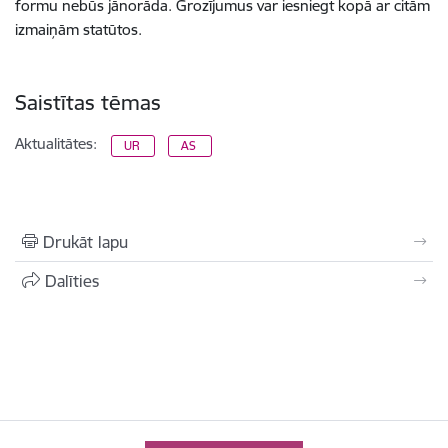
formu nebūs jānorāda. Grozījumus var iesniegt kopā ar citām
izmaiņām statūtos.
Saistītas tēmas
Aktualitātes:
UR
AS
Drukāt lapu
Dalīties