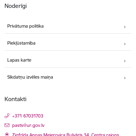
Noderīgi
Privātuma politika
Piekļūstamība
Lapas karte
Sīkdatņu izvēles maiņa
Kontakti
+371 67031703
E-pasts:
pasts@ur.gov.lv
Zigfrīda Annas Meierovica Bulvāris 14, Centra rajons,