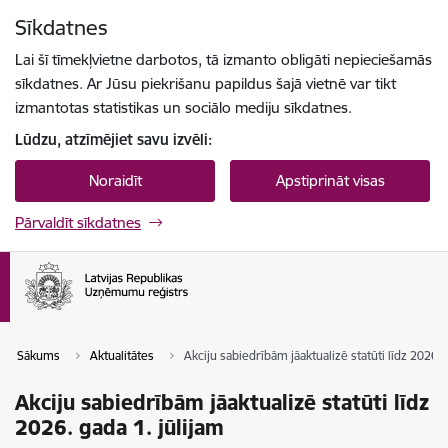
Pāriet uz lapas saturu
Sīkdatnes
Spied
lai meklētu
Enter
Lai šī tīmekļvietne darbotos, tā izmanto obligāti nepieciešamās
sīkdatnes. Ar Jūsu piekrišanu papildus šajā vietnē var tikt
izmantotas statistikas un sociālo mediju sīkdatnes.
Lūdzu, atzīmējiet savu izvēli:
Noraidīt
Apstiprināt visas
Pārvaldīt sīkdatnes
Sākums
Aktualitātes
Akciju sabiedrībām jāaktualizē statūti līdz 2026. 
Akciju sabiedrībām jāaktualizē statūti līdz
2026. gada 1. jūlijam