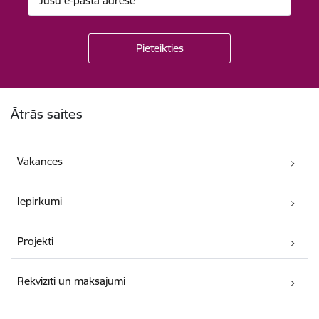
Kājene
Ātrās saites
Vakances
Iepirkumi
Projekti
Rekvizīti un maksājumi