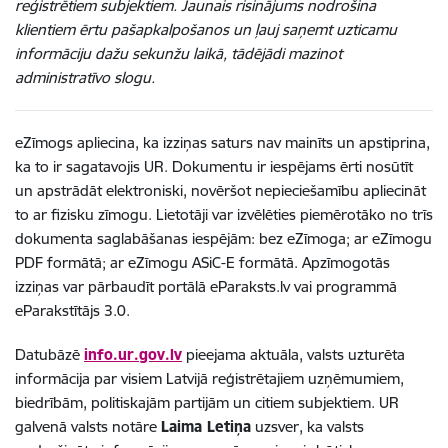
reģistrētiem subjektiem. Jaunais risinājums nodrošina
klientiem ērtu pašapkalpošanos un ļauj saņemt uzticamu
informāciju dažu sekunžu laikā, tādējādi mazinot
administratīvo slogu.
eZīmogs apliecina, ka izziņas saturs nav mainīts un apstiprina,
ka to ir sagatavojis UR. Dokumentu ir iespējams ērti nosūtīt
un apstrādāt elektroniski, novēršot nepieciešamību apliecināt
to ar fizisku zīmogu. Lietotāji var izvēlēties piemērotāko no trīs
dokumenta saglabāšanas iespējām: bez eZīmoga; ar eZīmogu
PDF formātā; ar eZīmogu ASiC-E formātā. Apzīmogotās
izziņas var pārbaudīt portālā eParaksts.lv vai programmā
eParakstītājs 3.0.
Datubāzē
info.ur.gov.lv
pieejama aktuāla, valsts uzturēta
informācija par visiem Latvijā reģistrētajiem uzņēmumiem,
biedrībām, politiskajām partijām un citiem subjektiem. UR
galvenā valsts notāre
Laima Letiņa
uzsver, ka valsts