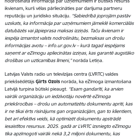
nodrošināta informācija par uzņēmumiem ir būtisks resurss
ikvienam, kurš vēlas pārliecināties par darījuma partneru
reputāciju un juridisko situāciju.
“Sabiedrībā joprojām pastāv
uzskats, ka informācija par uzņēmumiem jāmeklē komerciālās
datubāzēs vai jāpieprasa maksas izziņās. Taču ikvienam ir
iespēja izmantot valsts nodrošinātu, bezmaksas un drošu
informācijas avotu – info.ur.gov.lv – kurā tagad iespējams
saņemt ar eZīmogu apliecinātas izziņas, kas garantē augstāko
drošības un uzticamības līmeni,”
norāda Letiņa.
Latvijas Valsts radio un televīzijas centra (LVRTC) valdes
priekšsēdētājs
Ģirts Ozols
norāda, ka eZīmoga izmantošana
Latvijā turpina būtiski pieaugt.
“Esam gandarīti, ka arvien
vairāk organizāciju un iedzīvotāju novērtē eZīmoga
priekšrocības – drošu un automatizētu dokumentu apriti, kas
ir ne tikai ērts risinājums gan organizācijām, gan to klientiem,
bet arī efektīvs veids, kā optimizēt dokumentu apstrādē
iesaistītos resursus. 2025. gadā ar LVRTC izsniegto eZīmogu
tika apzīmogoti vairāk nekā 3,2 miljoni dokumentu, kas