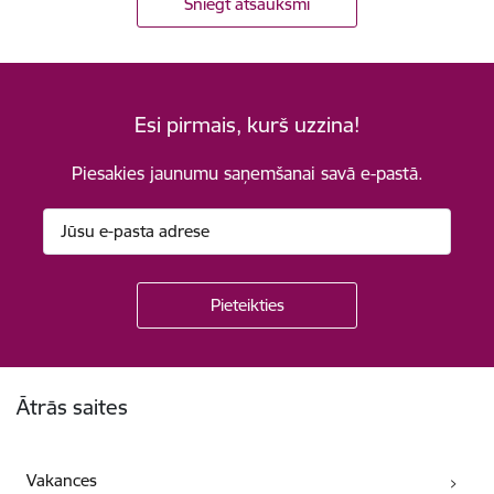
Sniegt atsauksmi
Esi pirmais, kurš uzzina!
Piesakies jaunumu saņemšanai savā e-pastā.
Kājene
Ātrās saites
Vakances