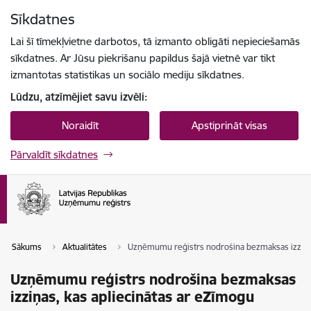
Pāriet uz lapas saturu
Sīkdatnes
Spied
lai meklētu
Enter
Lai šī tīmekļvietne darbotos, tā izmanto obligāti nepieciešamās
sīkdatnes. Ar Jūsu piekrišanu papildus šajā vietnē var tikt
izmantotas statistikas un sociālo mediju sīkdatnes.
Lūdzu, atzīmējiet savu izvēli:
Noraidīt
Apstiprināt visas
Pārvaldīt sīkdatnes
Sākums
Aktualitātes
Uzņēmumu reģistrs nodrošina bezmaksas izziņas
Uzņēmumu reģistrs nodrošina bezmaksas
izziņas, kas apliecinātas ar eZīmogu