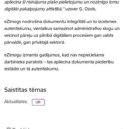
apliecina šī risinājuma plašo pielietojumu un nozīmīgo lomu
digitālo pakalpojumu attīstībā,”
uzsver Ģ. Ozols.
eZīmogs nodrošina dokumentu integritāti un to izcelsmes
autentiskumu, vienlaikus samazinot administratīvo slogu un
veicinot pāreju uz pilnībā digitāliem procesiem gan valsts
pārvaldē, gan privātajā sektorā.
eZīmogu izmanto gadījumos, kad nav nepieciešams
darbinieka paraksts – tas apliecina dokumenta piederību
iestādei un tā autentiskumu.
Saistītas tēmas
Aktualitātes:
UR