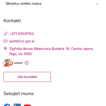
Sīkdatņu izvēles maiņa
Kontakti
+371 67031703
E-pasts:
pasts@ur.gov.lv
Zigfrīda Annas Meierovica Bulvāris 14, Centra rajons,
Rīga, LV-1050
Visi kontakti
Sekojiet mums