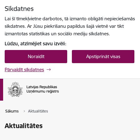
Pāriet uz lapas saturu
Sīkdatnes
Spied
lai meklētu
Enter
Lai šī tīmekļvietne darbotos, tā izmanto obligāti nepieciešamās
sīkdatnes. Ar Jūsu piekrišanu papildus šajā vietnē var tikt
izmantotas statistikas un sociālo mediju sīkdatnes.
Lūdzu, atzīmējiet savu izvēli:
Noraidīt
Apstiprināt visas
Pārvaldīt sīkdatnes
Sākums
Aktualitātes
Aktualitātes