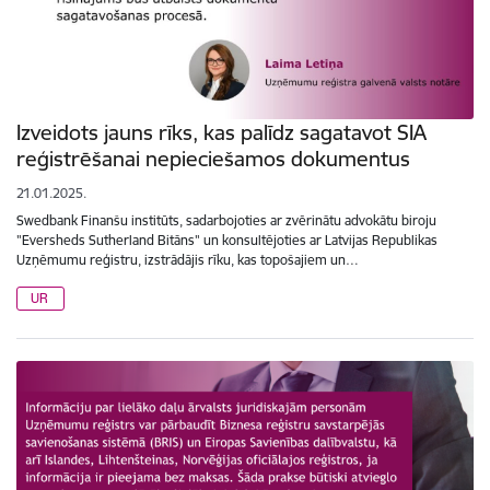
Izveidots jauns rīks, kas palīdz sagatavot SIA
reģistrēšanai nepieciešamos dokumentus
21.01.2025.
Swedbank Finanšu institūts, sadarbojoties ar zvērinātu advokātu biroju
"Eversheds Sutherland Bitāns" un konsultējoties ar Latvijas Republikas
Uzņēmumu reģistru, izstrādājis rīku, kas topošajiem un…
UR