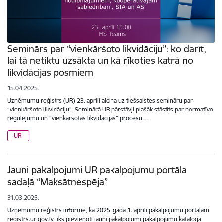
Seminārs par “vienkāršoto likvidāciju”: ko darīt,
lai tā netiktu uzsākta un kā rīkoties katrā no
likvidācijas posmiem
15.04.2025.
Uzņēmumu reģistrs (UR) 23. aprīlī aicina uz tiešsaistes semināru par
“vienkāršoto likvidāciju”. Seminārā UR pārstāvji plašāk stāstīts par normatīvo
regulējumu un “vienkāršotās likvidācijas” procesu…
UR
Jauni pakalpojumi UR pakalpojumu portāla
sadaļā “Maksātnespēja”
31.03.2025.
Uzņēmumu reģistrs informē, ka 2025 .gada 1. aprīlī pakalpojumu portālam
registrs.ur.gov.lv tiks pievienoti jauni pakalpojumi pakalpojumu kataloga