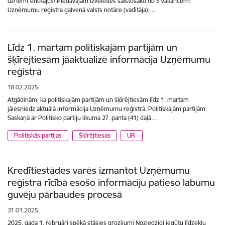
uzņemt ēnotājus! Piedāvājam izvēlēties saistošāko no 5 vakancēm:
Uzņēmumu reģistra galvenā valsts notāre (vadītāja);…
Līdz 1. martam politiskajām partijām un
šķīrējtiesām jāaktualizē informācija Uzņēmumu
reģistrā
18.02.2025.
Atgādinām, ka politiskajām partijām un šķīrējtiesām līdz 1. martam
jāiesniedz aktuālā informācija Uzņēmumu reģistrā. Politiskajām partijām:
Saskaņā ar Politisko partiju likuma 27. panta (41) daļā…
Politiskās partijas
Šķīrējtiesas
UR
Kredītiestādes varēs izmantot Uzņēmumu
reģistra rīcībā esošo informāciju patieso labumu
guvēju pārbaudes procesā
31.01.2025.
2025. gada 1. februārī spēkā stāsies grozījumi Noziedzīgi iegūtu līdzekļu