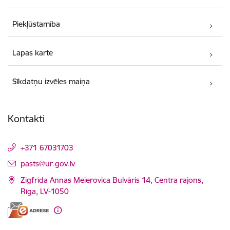
Piekļūstamība
Lapas karte
Sīkdatņu izvēles maiņa
Kontakti
+371 67031703
E-pasts:
pasts@ur.gov.lv
Zigfrīda Annas Meierovica Bulvāris 14, Centra rajons,
Rīga, LV-1050