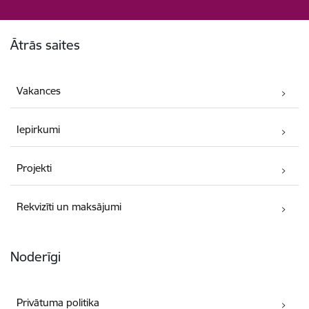
Kājene
Ātrās saites
Vakances
Iepirkumi
Projekti
Rekvizīti un maksājumi
Noderīgi
Privātuma politika