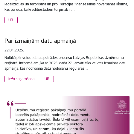
legalizācijas un terorisma un proliferācijas finansēšanas novēršanas likumā,
kas paredz, ka kredītiestādēm turpmāk ir…
UR
Par izmaiņām datu apmaiņā
22.01.2025.
Nolūkā pilnveidot datu apstrādes procesu Latvijas Republikas Uzņēmumu
reģistrā, informējam, ka ar 2025. gada 27. janvāri tiks veiktas izmaiņas datu
apmaiņā, kas nodrošina datu nodošanu regulārās…
Info saņemšana
UR