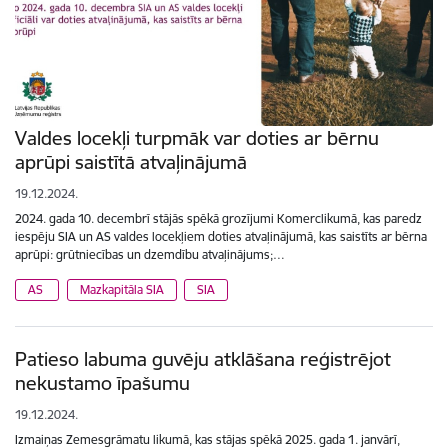
Valdes locekļi turpmāk var doties ar bērnu
aprūpi saistītā atvaļinājumā
19.12.2024.
2024. gada 10. decembrī stājās spēkā grozījumi Komerclikumā, kas paredz
iespēju SIA un AS valdes locekļiem doties atvaļinājumā, kas saistīts ar bērna
aprūpi: grūtniecības un dzemdību atvaļinājums;…
AS
Mazkapitāla SIA
SIA
Patieso labuma guvēju atklāšana reģistrējot
nekustamo īpašumu
19.12.2024.
Izmaiņas Zemesgrāmatu likumā, kas stājas spēkā 2025. gada 1. janvārī,