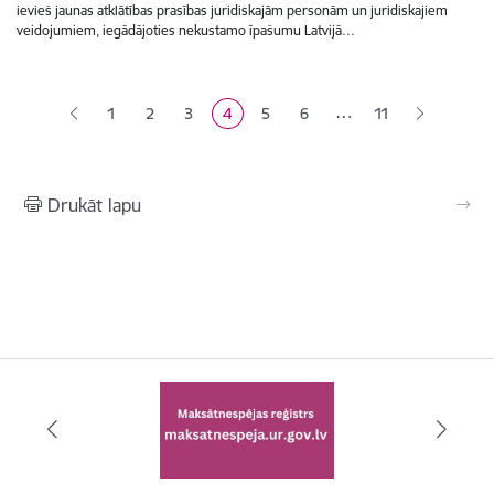
ievieš jaunas atklātības prasības juridiskajām personām un juridiskajiem
veidojumiem, iegādājoties nekustamo īpašumu Latvijā…
Lapošana
…
1
2
3
4
5
6
11
Lapa
Lapa
Lapa
Pašreizējā lapa
Lapa
Lapa
Drukāt lapu